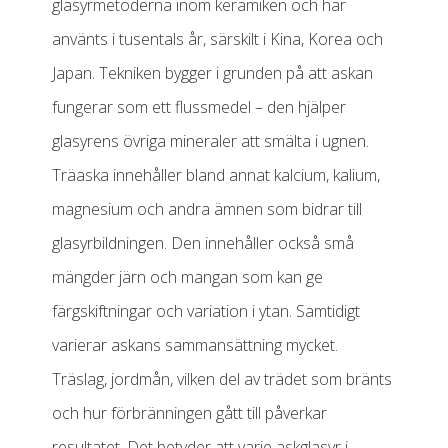
glasyrmetoderna inom keramiken och har
använts i tusentals år, särskilt i Kina, Korea och
Japan. Tekniken bygger i grunden på att askan
fungerar som ett flussmedel – den hjälper
glasyrens övriga mineraler att smälta i ugnen.
Träaska innehåller bland annat kalcium, kalium,
magnesium och andra ämnen som bidrar till
glasyrbildningen. Den innehåller också små
mängder järn och mangan som kan ge
färgskiftningar och variation i ytan. Samtidigt
varierar askans sammansättning mycket.
Träslag, jordmån, vilken del av trädet som bränts
och hur förbränningen gått till påverkar
resultatet. Det betyder att varje askglasyr i