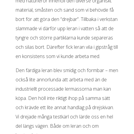
med naturleror innehöll den diverse organiskt
material, småsten och sand som vi behövde få
bort för att göra den “drejbar”. Tillbaka i verkstan
slammade vi därför upp leran i vatten så att de
tyngre och större partiklarna kunde separeras
och silas bort. Därefter fick leran vila i gipstråg till
en konsistens som vi kunde arbeta med.
Den färdiga leran blev smidig och formbar – men
också lite annorlunda att arbeta med än de
industriellt processade lermassorna man kan
köpa. Den höll inte riktigt ihop på samma sätt
och krävde ett lite annat handlag på drejskivan.
Vi drejade många testkärl och lärde oss en hel
del längs vägen. Både om leran och om