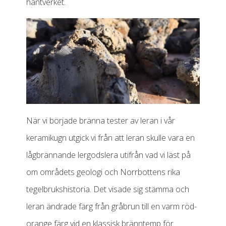
hantverket.
När vi började bränna tester av leran i vår
keramikugn utgick vi från att leran skulle vara en
lågbrännande lergodslera utifrån vad vi läst på
om områdets geologi och Norrbottens rika
tegelbrukshistoria. Det visade sig stämma och
leran ändrade färg från gråbrun till en varm röd-
orange färg vid en klassisk bränntemp för