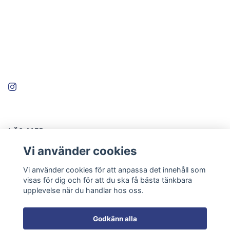
LÄS MER
Vi använder cookies
Köpvillkor
Kontakta oss
Vi använder cookies för att anpassa det innehåll som
visas för dig och för att du ska få bästa tänkbara
Prenumerera på nyhetsbrev
upplevelse när du handlar hos oss.
Keramik med lokala rötter
Godkänn alla