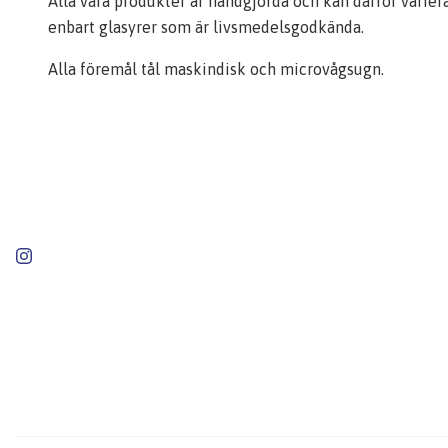
Alla våra produkter är handgjorda och kan därför varier
enbart glasyrer som är livsmedelsgodkända.
Alla föremål tål maskindisk och microvågsugn.