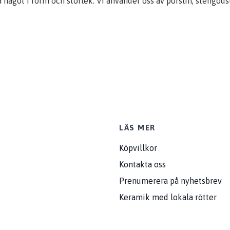
a något i form och storlek. Vi använder oss av porslin, stengo
LÄS MER
Köpvillkor
Kontakta oss
Prenumerera på nyhetsbrev
Keramik med lokala rötter